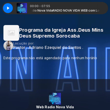
00:00 - 07:55
rogramada Pela Radio Nova Vida
RADIO NOVA VIDA WEB com Louvores P
Programa da Igreja Ass.Deus Mins
Deus Supremo Sorocaba
Locução por:
Pastor : Adriano Ezequiel do Santos .
Este programa não está agendado para nenhum horário
Web Radio Nova Vida