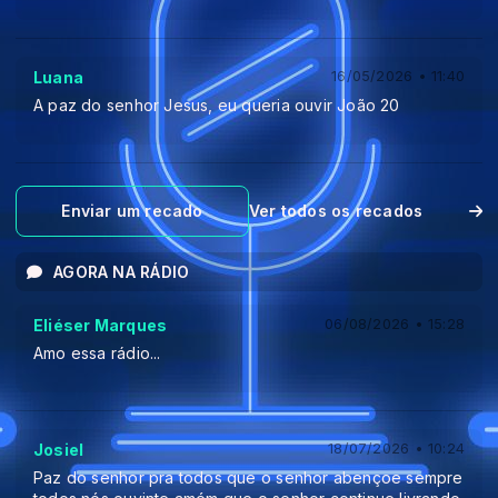
Luana
16/05/2026 • 11:40
A paz do senhor Jesus, eu queria ouvir João 20
Enviar um recado
Ver todos os recados
AGORA NA RÁDIO
Eliéser Marques
06/08/2026 • 15:28
Amo essa rádio...
Josiel
18/07/2026 • 10:24
Paz do senhor pra todos que o senhor abençoe sempre