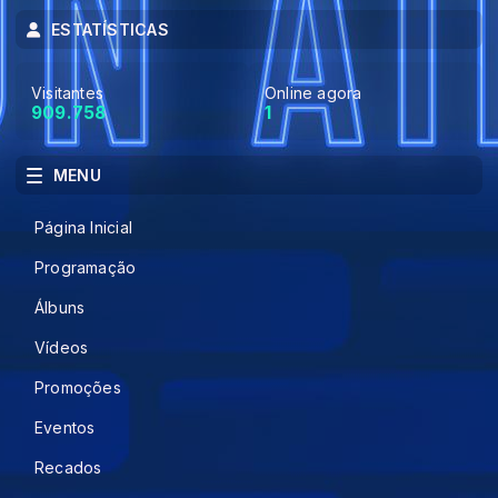
ESTATÍSTICAS
Visitantes
Online agora
909.758
1
MENU
Página Inicial
Programação
Álbuns
Vídeos
Promoções
Eventos
Recados