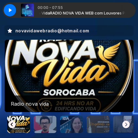
00:00 - 07:55
Radio Nova Vida
RADIO NOVA VIDA WEB com Louvores Programada Pela 
novavidawebradio@hotmail.com
missionario queiroz prog : encontro com Deus
17;00 HRS PIX 14997047612 manter no ar
programa