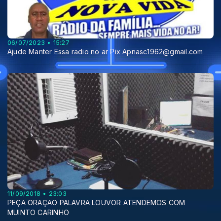
06/07/2023 • 15:27
Ajude Manter Essa radio no ar Pix Apnasc1962@gmail.com
11/09/2018 • 23:03
PEÇA ORAÇAO PALAVRA LOUVOR ATENDEMOS COM
MUINTO CARINHO