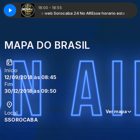
18:00 - 18:55
 com Radio nova Vida web Sorocaba 24 No AR
Esse horario esta disponi
MAPA DO BRASIL
Início
12/09/2018 às 08:45
Fim
30/12/2018 às 09:50
Ver mapa
Local
SSOROCABA